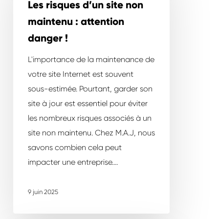
d’un
Les risques d’un site non
site
maintenu : attention
non
danger !
maintenu
:
L'importance de la maintenance de
attention
votre site Internet est souvent
danger
sous-estimée. Pourtant, garder son
!
site à jour est essentiel pour éviter
les nombreux risques associés à un
site non maintenu. Chez M.A.J, nous
savons combien cela peut
impacter une entreprise.…
9 juin 2025