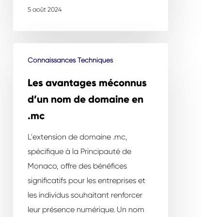
5 août 2024
Les
Connaissances Techniques
avantages
méconnus
Les avantages méconnus
d’un
d’un nom de domaine en
nom
.mc
de
domaine
L'extension de domaine .mc,
en
spécifique à la Principauté de
.mc
Monaco, offre des bénéfices
significatifs pour les entreprises et
les individus souhaitant renforcer
leur présence numérique. Un nom