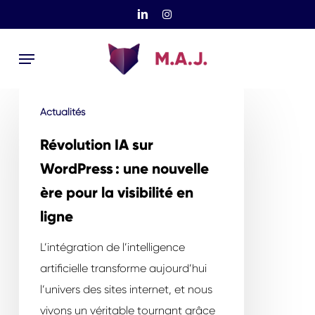
Skip
linkedin
instagram
to
Menu
main
content
Révolution
Actualités
IA
sur
Révolution IA sur
WordPress :
WordPress : une nouvelle
une
ère pour la visibilité en
nouvelle
ligne
ère
pour
L’intégration de l’intelligence
la
artificielle transforme aujourd’hui
visibilité
l’univers des sites internet, et nous
en
vivons un véritable tournant grâce