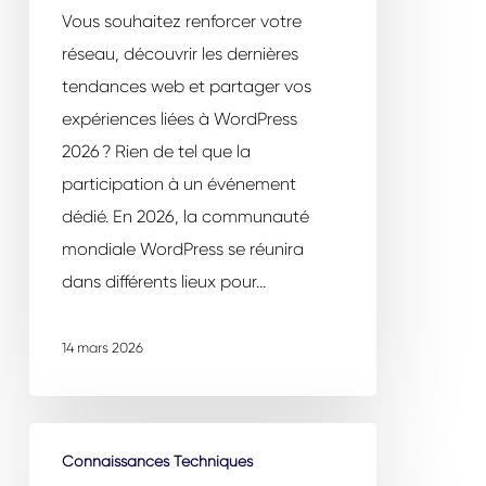
à
Vous souhaitez renforcer votre
venir
réseau, découvrir les dernières
en
tendances web et partager vos
2026
expériences liées à WordPress
2026 ? Rien de tel que la
participation à un événement
dédié. En 2026, la communauté
mondiale WordPress se réunira
dans différents lieux pour…
14 mars 2026
L’importance
Connaissances Techniques
d’une