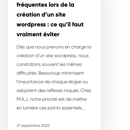
plus
fréquentes lors de la
fréquentes
création d’un site
lors
wordpress : ce qu’il faut
de
vraiment éviter
la
création
Dès que nous prenons en charge la
d’un
création d’un site wordpress, nous
site
constatons souvent les mêmes
wordpress
difficultés. Beaucoup minimisent
:
l’importance de chaque étape ou
ce
adoptent des réflexes risqués. Chez
qu’il
M.A.J, notre priorité est de mettre
faut
en lumière ces points essentiels…
vraiment
éviter
27 septembre 2025