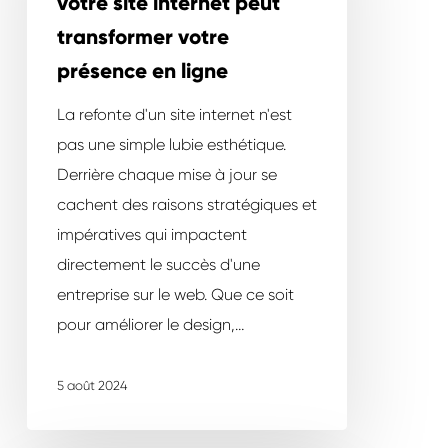
votre site internet peut
votre
transformer votre
site
présence en ligne
internet
peut
La refonte d'un site internet n'est
transformer
pas une simple lubie esthétique.
votre
Derrière chaque mise à jour se
présence
cachent des raisons stratégiques et
en
impératives qui impactent
ligne
directement le succès d'une
entreprise sur le web. Que ce soit
pour améliorer le design,…
5 août 2024