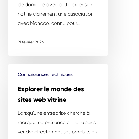
de domaine avec cette extension
notifie clairement une association
avec Monaco, connu pour…
21 février 2026
Explorer
Connaissances Techniques
le
monde
Explorer le monde des
des
sites web vitrine
sites
Lorsqu'une entreprise cherche à
web
marquer sa présence en ligne sans
vitrine
vendre directement ses produits ou