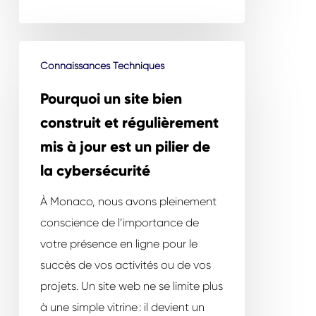
Pourquoi
Connaissances Techniques
un
site
Pourquoi un site bien
bien
construit et régulièrement
construit
mis à jour est un pilier de
et
la cybersécurité
régulièrement
mis
À Monaco, nous avons pleinement
à
conscience de l’importance de
jour
votre présence en ligne pour le
est
succès de vos activités ou de vos
un
projets. Un site web ne se limite plus
pilier
à une simple vitrine : il devient un