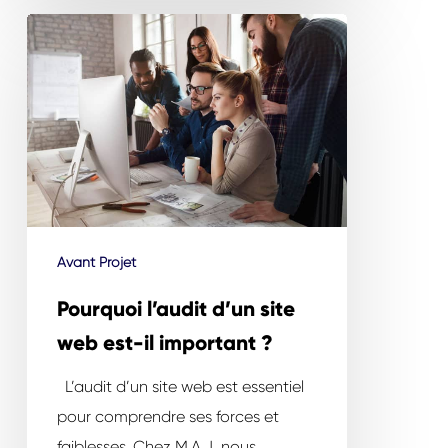
Pourquoi
l’audit
d’un
site
web
est-
il
important
Avant Projet
?
Pourquoi l’audit d’un site
web est-il important ?
L’audit d’un site web est essentiel
pour comprendre ses forces et
faiblesses. Chez M.A.J, nous