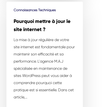
Pourquoi
Connaissances Techniques
mettre
à
Pourquoi mettre à jour le
jour
site internet ?
le
La mise à jour régulière de votre
site
site internet est fondamentale pour
internet
maintenir son efficacité et sa
?
performance. L'agence M.A.J
spécialisée en maintenance de
sites WordPress peut vous aider à
comprendre pourquoi cette
pratique est si essentielle. Dans cet
article,…