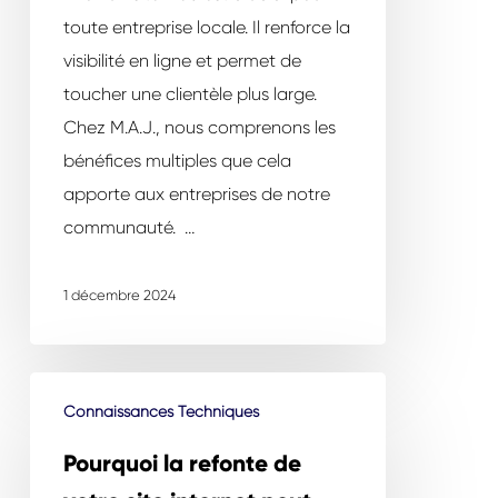
site
toute entreprise locale. Il renforce la
web
visibilité en ligne et permet de
toucher une clientèle plus large.
Chez M.A.J., nous comprenons les
bénéfices multiples que cela
apporte aux entreprises de notre
communauté. …
1 décembre 2024
Pourquoi
Connaissances Techniques
la
refonte
Pourquoi la refonte de
de