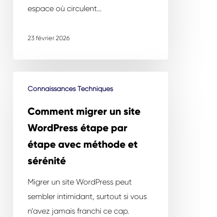
de
espace où circulent…
la
cybersécurité
23 février 2026
Comment
Connaissances Techniques
migrer
un
Comment migrer un site
site
WordPress étape par
WordPress
étape avec méthode et
étape
sérénité
par
étape
Migrer un site WordPress peut
avec
sembler intimidant, surtout si vous
méthode
n’avez jamais franchi ce cap.