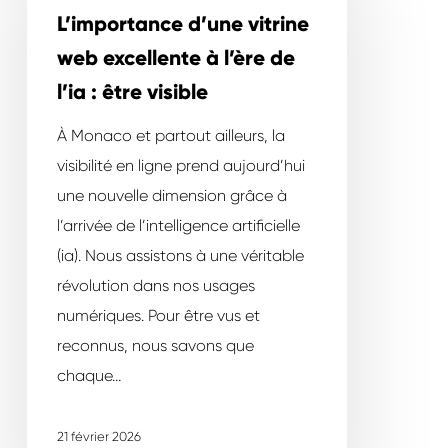
vitrine
L’importance d’une vitrine
web
web excellente à l’ère de
excellente
l’ia : être visible
à
l’ère
À Monaco et partout ailleurs, la
de
visibilité en ligne prend aujourd’hui
l’ia
une nouvelle dimension grâce à
:
l’arrivée de l’intelligence artificielle
être
(ia). Nous assistons à une véritable
visible
révolution dans nos usages
numériques. Pour être vus et
reconnus, nous savons que
chaque…
21 février 2026