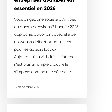
entreprises d’Antibes est
ligne
essentiel en 2026
des
entreprises
Vous dirigez une société à Antibes
d’Antibes
ou dans ses environs ? L’année 2026
est
approche, apportant avec elle de
essentiel
nouveaux défis et opportunités
en
pour les acteurs locaux.
2026
Aujourd’hui, la visibilité sur internet
n’est plus un simple atout : elle
s’impose comme une nécessité…
13 décembre 2025
E-