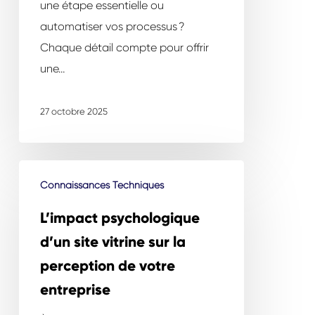
une étape essentielle ou
automatiser vos processus ?
Chaque détail compte pour offrir
une…
27 octobre 2025
L’impact
Connaissances Techniques
psychologique
d’un
L’impact psychologique
site
d’un site vitrine sur la
vitrine
perception de votre
sur
entreprise
la