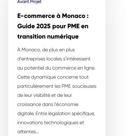
Avant Projet
commerce
à
E-commerce à Monaco :
Monaco
Guide 2025 pour PME en
:
transition numérique
Guide
2025
À Monaco, de plus en plus
pour
d’entreprises locales s’intéressent
PME
au potentiel du commerce en ligne.
en
Cette dynamique concerne tout
transition
particulièrement les PME soucieuses
numérique
de leur visibilité et de leur
croissance dans l’économie
digitale. Entre législation spécifique,
innovations technologiques et
attentes…