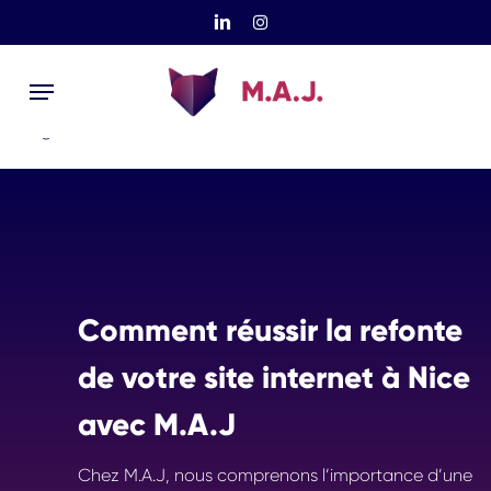
Skip
linkedin
instagram
to
Menu
main
content
Agence WordPress MAJ
»
Refonte site internet Nice
Comment réussir la refonte
de votre site internet à Nice
avec M.A.J
Chez M.A.J, nous comprenons l’importance d’une